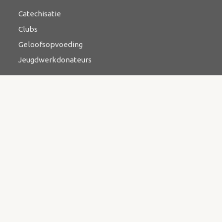
Catechisatie
Clubs
Geloofsopvoeding
Jeugdwerkdonateurs
Ontmoeten
Bijbelstudie
Catechese
Kringwerk
Zending & evangelisatie
Bazaar
Contact
Kerkstraat 3, 3927 BR Renswoude