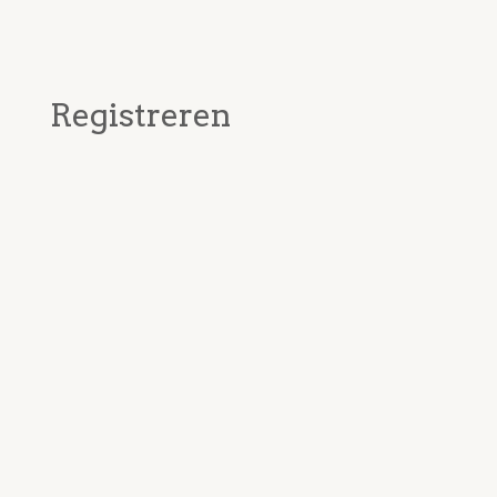
Registreren
Voornaam
Achternaam
Postcode
Huisnummer