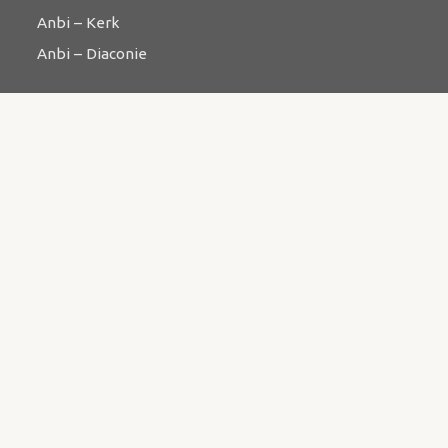
Anbi – Kerk
Anbi – Diaconie
Jeugd
Catechisatie
Clubs
Geloofsopvoeding
Jeugdwerkdonateurs
Ontmoeten
Bijbelstudie
Catechese
Kringwerk
Zending & evangelisatie