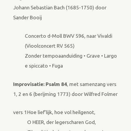
Johann Sebastian Bach (1685-1750) door
Sander Booij
Concerto d-Moll BWV 596, naar Vivaldi
(Vioolconcert RV 565)
Zonder tempoaanduiding • Grave • Largo
e spiccato • Fuga
Improvisatie: Psalm 84
, met samenzang vers
1, 2 en 6 (berijming 1773) door Wilfred Folmer
vers 1
Hoe lief’lijk, hoe vol heilgenot,
O HEER, der legerscharen God,