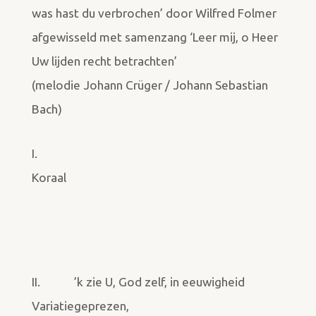
was hast du verbrochen’ door Wilfred Folmer
afgewisseld met samenzang ‘Leer mij, o Heer
Uw lijden recht betrachten’
(melodie Johann Crüger / Johann Sebastian
Bach)
I.
Koraal
II.
’k zie U, God zelf, in eeuwigheid
Variatie
geprezen,