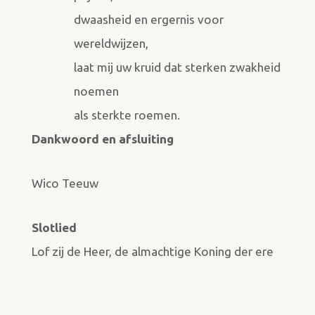
dwaasheid en ergernis voor
wereldwijzen,
laat mij uw kruid dat sterken zwakheid
noemen
als sterkte roemen.
Dankwoord en afsluiting
Wico Teeuw
Slotlied
Lof zij de Heer, de almachtige Koning der ere
door Wilfred Folmer
Gezang 452 Weerklank / 868 Liedboek