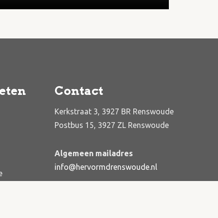
eten
Contact
Kerkstraat 3, 3927 BR Renswoude
Postbus 15, 3927 ZL Renswoude
Algemeen mailadres
info@hervormdrenswoude.nl
e
Mail de webbeheerders
webbeheerders@hervormdrenswoude.nl