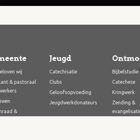
meente
Jeugd
Ontmo
eloven wij
Catechisatie
Bijbelstudie
kant & pastoraal
Clubs
Catechese
werkers
Geloofsopvoeding
Kringwerk
uwen
Jeugdwerkdonateurs
Zending &
nraad &
evangelisati
draad
Bazaar
dsplan