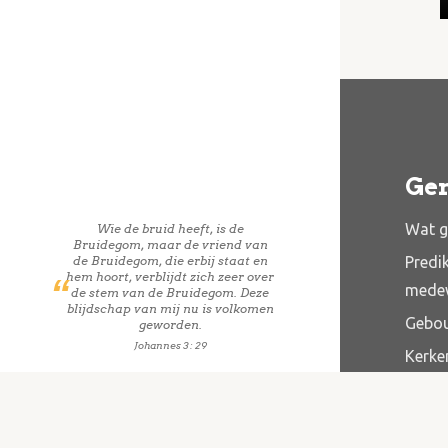
Ge
Wat g
Wie de bruid heeft, is de
Bruidegom, maar de vriend van
de Bruidegom, die erbij staat en
Predi
hem hoort, verblijdt zich zeer over
mede
de stem van de Bruidegom. Deze
blijdschap van mij nu is volkomen
Gebo
geworden.
Johannes 3 : 29
Kerke
Jeug
Belei