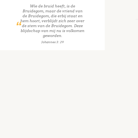
Wie de bruid heeft, is de
Bruidegom, maar de vriend van
de Bruidegom, die erbij staat en
hem hoort, verblijdt zich zeer over
de stem van de Bruidegom. Deze
blijdschap van mij nu is volkomen
geworden.
Johannes 3 : 29
Ge
Wat g
Predi
mede
Gebo