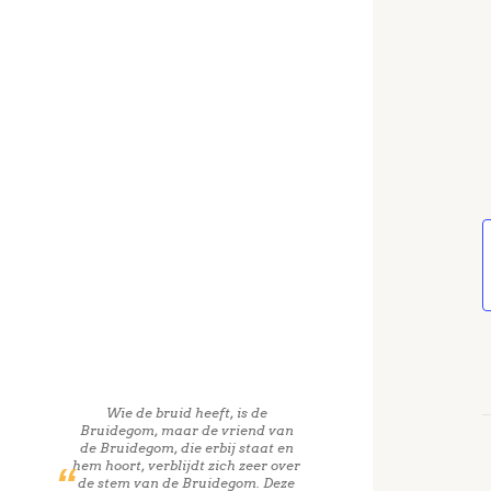
Wie de bruid heeft, is de
Bruidegom, maar de vriend van
de Bruidegom, die erbij staat en
hem hoort, verblijdt zich zeer over
de stem van de Bruidegom. Deze