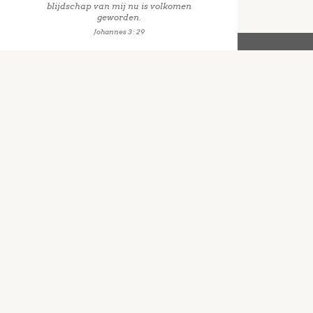
blijdschap van mij nu is volkomen
geworden.
Johannes 3 : 29
Ge
Wat g
Predi
mede
Gebo
Kerke
Jeug
Belei
Zorg 