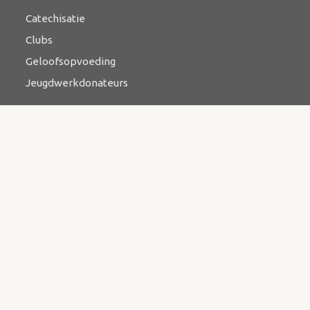
Catechisatie
Clubs
Geloofsopvoeding
Jeugdwerkdonateurs
Ontmoeten
Bijbelstudie
Catechese
Kringwerk
Zending & evangelisatie
Bazaar
Contact
Kerkstraat 3, 3927 BR Renswoude