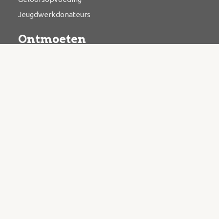
Jeugdwerkdonateurs
Ontmoeten
Bijbelstudie
Catechese
Kringwerk
Zending & evangelisatie
Bazaar
Contact
Kerkstraat 3, 3927 BR Renswoude
Postbus 15, 3927 ZL Renswoude
Algemeen mailadres
info@hervormdrenswoude.nl