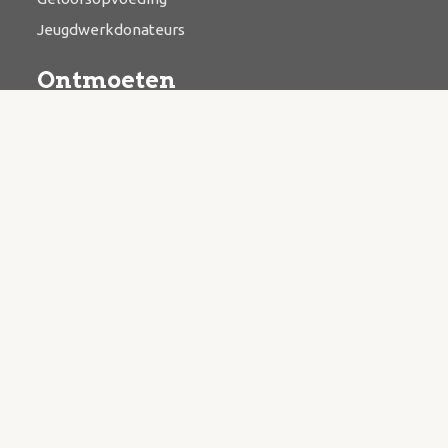
Jeugdwerkdonateurs
Ontmoeten
Bijbelstudie
Catechese
Kringwerk
Zending & evangelisatie
Bazaar
Contact
Kerkstraat 3, 3927 BR Renswoude
Postbus 15, 3927 ZL Renswoude
Algemeen mailadres
info@hervormdrenswoude.nl