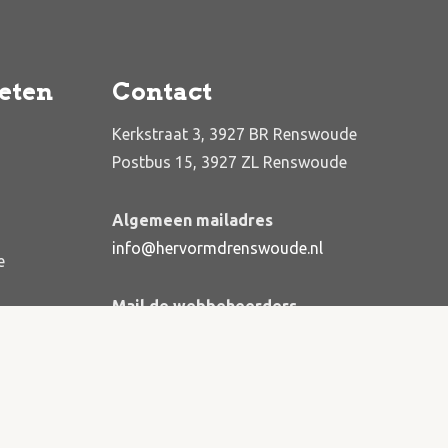
eten
Contact
Kerkstraat 3, 3927 BR Renswoude
Postbus 15, 3927 ZL Renswoude
Algemeen mailadres
info@hervormdrenswoude.nl
e
Mail de webbeheerders
webbeheerders@hervormdrenswoude.nl
Privacyverklaring
Cookiebeleid