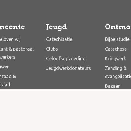
meente
Jeugd
Ontmo
eloven wij
Catechisatie
Bijbelstudie
kant & pastoraal
Clubs
Catechese
werkers
Geloofsopvoeding
Kringwerk
uwen
Jeugdwerkdonateurs
Zending &
nraad &
evangelisati
draad
Bazaar
dsplan
voor elkaar
– Kerk
– Diaconie