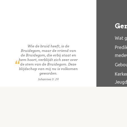
Ge
Wat g
Wie de bruid heeft, is de
Predi
Bruidegom, maar de vriend van
mede
de Bruidegom, die erbij staat en
hem hoort, verblijdt zich zeer over
Gebo
de stem van de Bruidegom. Deze
blijdschap van mij nu is volkomen
geworden.
Kerke
Johannes 3 : 29
Jeug
Belei
Zorg 
Anbi 
Anbi 