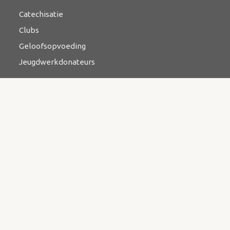
Catechisatie
Clubs
Geloofsopvoeding
Jeugdwerkdonateurs
Ontmoeten
Bijbelstudie
Catechese
Kringwerk
Zending & evangelisatie
Bazaar
Contact
Kerkstraat 3, 3927 BR Renswoude