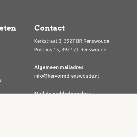
eten
Contact
Kerkstraat 3, 3927 BR Renswoude
Postbus 15, 3927 ZL Renswoude
Algemeen mailadres
info@hervormdrenswoude.nl
e
Mail de webbeheerders
webbeheerders@hervormdrenswoude.nl
Privacyverklaring
Cookiebeleid