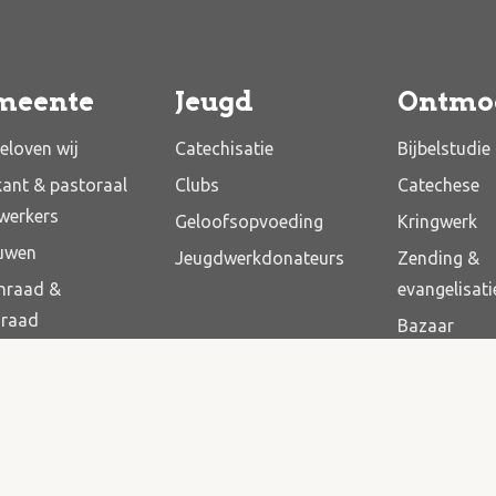
meente
Jeugd
Ontmo
eloven wij
Catechisatie
Bijbelstudie
kant & pastoraal
Clubs
Catechese
werkers
Geloofsopvoeding
Kringwerk
uwen
Jeugdwerkdonateurs
Zending &
nraad &
evangelisati
draad
Bazaar
dsplan
voor elkaar
– Kerk
– Diaconie