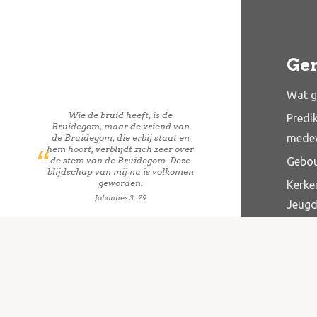
Ge
Wat g
Wie de bruid heeft, is de
Predi
Bruidegom, maar de vriend van
mede
de Bruidegom, die erbij staat en
hem hoort, verblijdt zich zeer over
Gebo
de stem van de Bruidegom. Deze
blijdschap van mij nu is volkomen
geworden.
Kerke
Johannes 3 : 29
Jeug
Belei
Zorg 
Anbi 
Anbi 