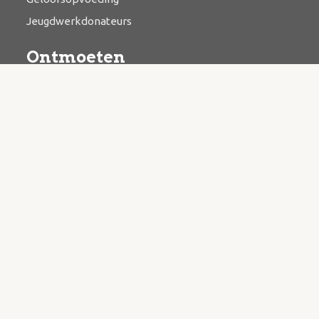
Jeugdwerkdonateurs
Ontmoeten
Bijbelstudie
Catechese
Kringwerk
Zending & evangelisatie
Bazaar
Contact
Kerkstraat 3, 3927 BR Renswoude
Postbus 15, 3927 ZL Renswoude
Algemeen mailadres
info@hervormdrenswoude.nl