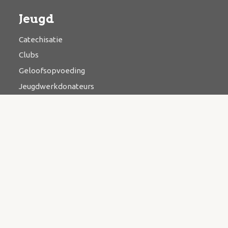
Jeugd
Catechisatie
Clubs
Geloofsopvoeding
Jeugdwerkdonateurs
Ontmoeten
Bijbelstudie
Catechese
Kringwerk
Zending & evangelisatie
Bazaar
Contact