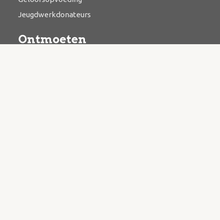
Jeugdwerkdonateurs
Ontmoeten
Bijbelstudie
Catechese
Kringwerk
Zending & evangelisatie
Bazaar
Contact
Kerkstraat 3, 3927 BR Renswoude
Postbus 15, 3927 ZL Renswoude
Algemeen mailadres
info@hervormdrenswoude.nl